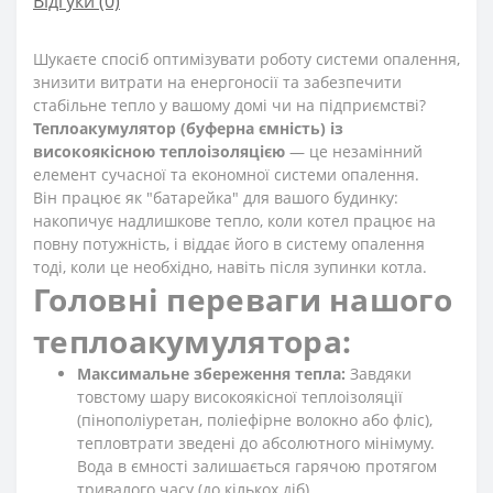
Відгуки (0)
Шукаєте спосіб оптимізувати роботу системи опалення,
знизити витрати на енергоносії та забезпечити
стабільне тепло у вашому домі чи на підприємстві?
Теплоакумулятор (буферна ємність) із
високоякісною теплоізоляцією
— це незамінний
елемент сучасної та економної системи опалення.
Він працює як "батарейка" для вашого будинку:
накопичує надлишкове тепло, коли котел працює на
повну потужність, і віддає його в систему опалення
тоді, коли це необхідно, навіть після зупинки котла.
Головні переваги нашого
теплоакумулятора:
Максимальне збереження тепла:
Завдяки
товстому шару високоякісної теплоізоляції
(пінополіуретан, поліефірне волокно або фліс),
тепловтрати зведені до абсолютного мінімуму.
Вода в ємності залишається гарячою протягом
тривалого часу (до кількох діб).