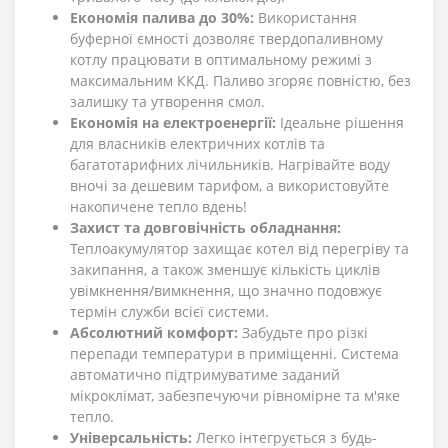
Економія палива до 30%:
Використання
буферної ємності дозволяє твердопаливному
котлу працювати в оптимальному режимі з
максимальним ККД. Паливо згоряє повністю, без
залишку та утворення смол.
Економія на електроенергії:
Ідеальне рішення
для власників електричних котлів та
багатотарифних лічильників. Нагрівайте воду
вночі за дешевим тарифом, а використовуйте
накопичене тепло вдень!
Захист та довговічність обладнання:
Теплоакумулятор захищає котел від перегріву та
закипання, а також зменшує кількість циклів
увімкнення/вимкнення, що значно подовжує
термін служби всієї системи.
Абсолютний комфорт:
Забудьте про різкі
перепади температури в приміщенні. Система
автоматично підтримуватиме заданий
мікроклімат, забезпечуючи рівномірне та м'яке
тепло.
Універсальність:
Легко інтегрується з будь-