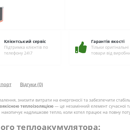
Клієнтський сервіс
Гарантія якості
Підтримка клієнтів по
Тільки оригінальні
телефону 24\7
товари від виробн
спорт
Відгуки (0)
алення, знизити витрати на енергоносії та забезпечити стабіл
коякісною теплоізоляцією
— це незамінний елемент сучасної т
 накопичує надлишкове тепло, коли котел працює на повну потужн
ого теплоакумулятора: