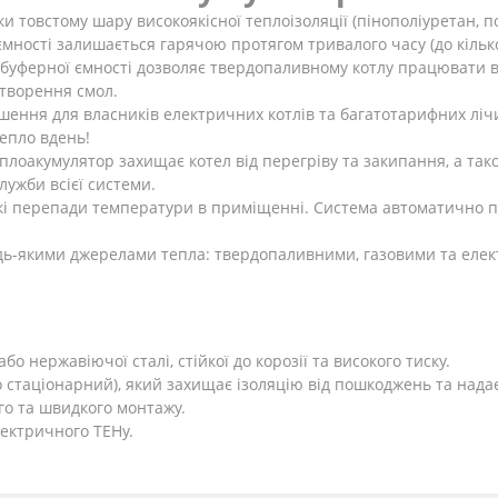
и товстому шару високоякісної теплоізоляції (пінополіуретан, п
ємності залишається гарячою протягом тривалого часу (до кілько
буферної ємності дозволяє твердопаливному котлу працювати 
утворення смол.
шення для власників електричних котлів та багатотарифних ліч
епло вдень!
плоакумулятор захищає котел від перегріву та закипання, а тако
ужби всієї системи.
кі перепади температури в приміщенні. Система автоматично п
удь-якими джерелами тепла: твердопаливними, газовими та еле
бо нержавіючої сталі, стійкої до корозії та високого тиску.
 стаціонарний), який захищає ізоляцію від пошкоджень та нада
го та швидкого монтажу.
ектричного ТЕНу.