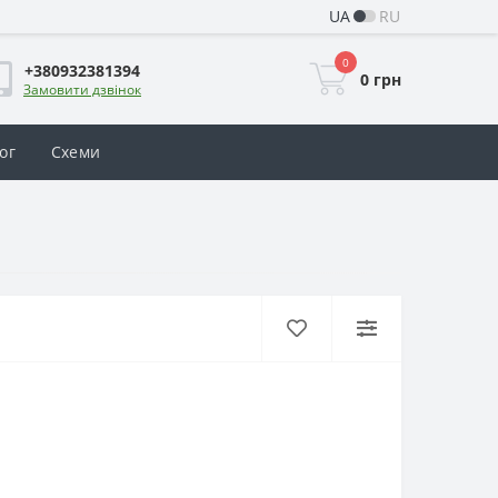
UA
RU
0
+380932381394
0 грн
Замовити дзвінок
ог
Схеми