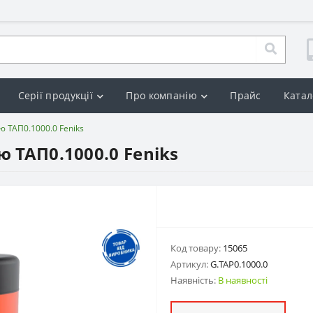
Серії продукції
Про компанію
Прайс
Катал
ю ТАП0.1000.0 Feniks
ю ТАП0.1000.0 Feniks
Код товару:
15065
Артикул:
G.ТАP0.1000.0
Наявність:
В наявності