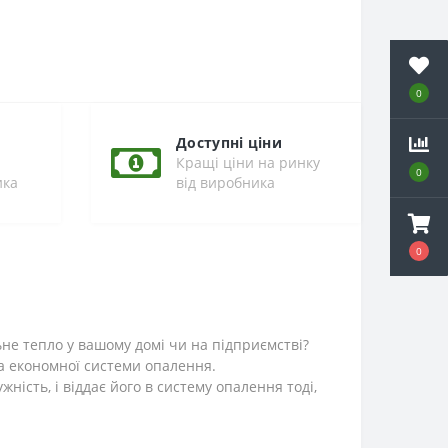
0
Доступні ціни
Кращі ціни на ринку
0
ика
від виробника
0
ьне тепло у вашому домі чи на підприємстві?
а економної системи опалення.
ість, і віддає його в систему опалення тоді,