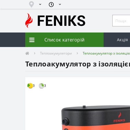
Список категорій
Акція
Теплоакумулятори
Теплоакумулятор з ізоляціє
Теплоакумулятор з ізоляціє
3
3