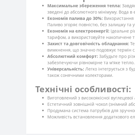
Максимальне збереження тепла:
Завдяк
зведені до абсолютного мінімуму. Вода в 
Економія палива до 30%:
Використання 
Паливо згоряє повністю, без залишку та 
Економія на електроенергії:
Ідеальне рі
тарифом, а використовуйте накопичене т
Захист та довговічність обладнання:
Те
вимкнення, що значно подовжує термін сл
Абсолютний комфорт:
Забудьте про різ
забезпечуючи рівномірне та м'яке тепло.
Універсальність:
Легко інтегрується з б
також сонячними колекторами.
Технічні особливості:
Виготовлений з високоякісної вуглецевої а
Естетичний зовнішній чохол (знімний або
Продумана система патрубків для зручно
Можливість встановлення додаткового ел