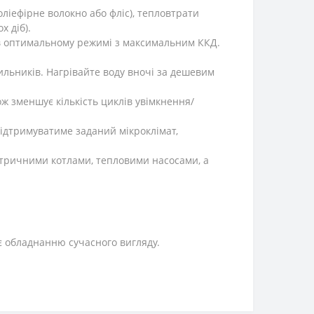
оліефірне волокно або фліс), тепловтрати
х діб).
в оптимальному режимі з максимальним ККД.
ильників. Нагрівайте воду вночі за дешевим
ж зменшує кількість циклів увімкнення/
ідтримуватиме заданий мікроклімат,
ктричними котлами, тепловими насосами, а
є обладнанню сучасного вигляду.