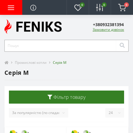
0
0
0
+380932381394
Замовити дзвінок
Промислові котли
Серія М
Серія М
Фільтр товару