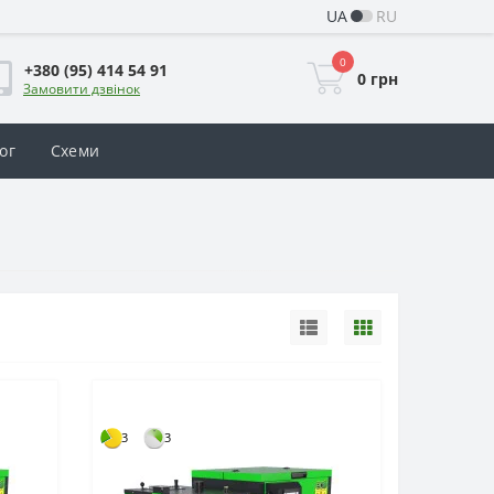
UA
RU
0
+380 (95) 414 54 91
0 грн
Замовити дзвінок
ог
Схеми
3
3