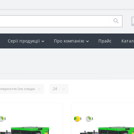
Серії продукції
Про компанію
Прайс
Катал
3
3
3