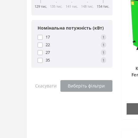
129 тис.
135 тис.
141 тис.
148 тис.
154 тис.
Номінальна потужність (кВт)
17
1
22
1
27
1
35
1
Fe
Скасувати
Виберіть фільтри