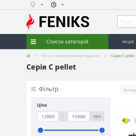
Список категорій
Акція
Котли з автоматичною подачою
Серія C pellet
Серія C pellet
Фільтр
Ціна
-
грн
3