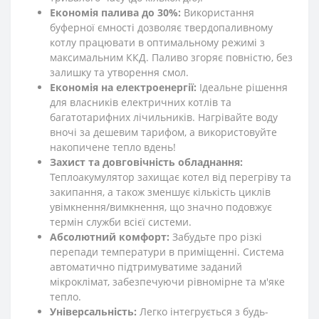
Економія палива до 30%:
Використання
буферної ємності дозволяє твердопаливному
котлу працювати в оптимальному режимі з
максимальним ККД. Паливо згоряє повністю, без
залишку та утворення смол.
Економія на електроенергії:
Ідеальне рішення
для власників електричних котлів та
багатотарифних лічильників. Нагрівайте воду
вночі за дешевим тарифом, а використовуйте
накопичене тепло вдень!
Захист та довговічність обладнання:
Теплоакумулятор захищає котел від перегріву та
закипання, а також зменшує кількість циклів
увімкнення/вимкнення, що значно подовжує
термін служби всієї системи.
Абсолютний комфорт:
Забудьте про різкі
перепади температури в приміщенні. Система
автоматично підтримуватиме заданий
мікроклімат, забезпечуючи рівномірне та м'яке
тепло.
Універсальність:
Легко інтегрується з будь-