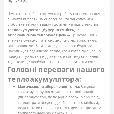
Відгуки (0)
Шукаєте спосіб оптимізувати роботу системи опалення,
знизити витрати на енергоносії та забезпечити
стабільне тепло у вашому домі чи на підприємстві?
Теплоакумулятор (буферна ємність) із
високоякісною теплоізоляцією
— це незамінний
елемент сучасної та економної системи опалення.
Він працює як "батарейка" для вашого будинку:
накопичує надлишкове тепло, коли котел працює на
повну потужність, і віддає його в систему опалення
тоді, коли це необхідно, навіть після зупинки котла.
Головні переваги нашого
теплоакумулятора:
Максимальне збереження тепла:
Завдяки
товстому шару високоякісної теплоізоляції
(пінополіуретан, поліефірне волокно або фліс),
тепловтрати зведені до абсолютного мінімуму.
Вода в ємності залишається гарячою протягом
тривалого часу (до кількох діб).