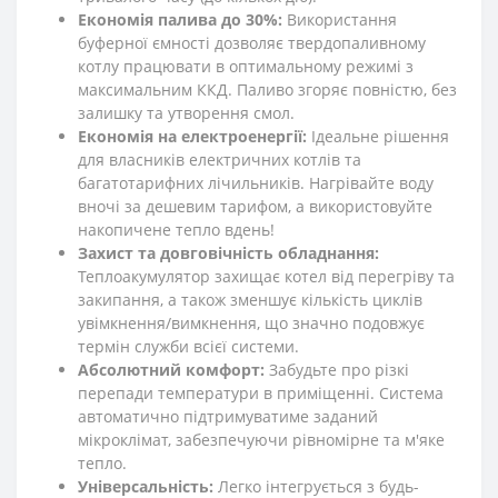
Економія палива до 30%:
Використання
буферної ємності дозволяє твердопаливному
котлу працювати в оптимальному режимі з
максимальним ККД. Паливо згоряє повністю, без
залишку та утворення смол.
Економія на електроенергії:
Ідеальне рішення
для власників електричних котлів та
багатотарифних лічильників. Нагрівайте воду
вночі за дешевим тарифом, а використовуйте
накопичене тепло вдень!
Захист та довговічність обладнання:
Теплоакумулятор захищає котел від перегріву та
закипання, а також зменшує кількість циклів
увімкнення/вимкнення, що значно подовжує
термін служби всієї системи.
Абсолютний комфорт:
Забудьте про різкі
перепади температури в приміщенні. Система
автоматично підтримуватиме заданий
мікроклімат, забезпечуючи рівномірне та м'яке
тепло.
Універсальність:
Легко інтегрується з будь-