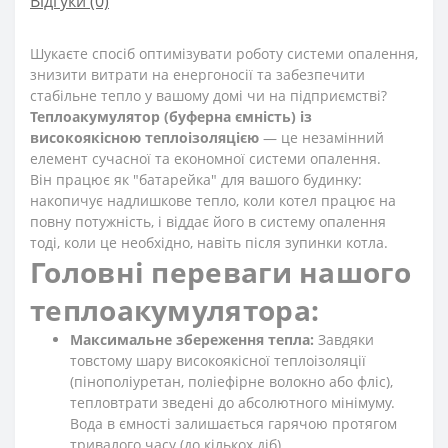
Відгуки (0)
Шукаєте спосіб оптимізувати роботу системи опалення,
знизити витрати на енергоносії та забезпечити
стабільне тепло у вашому домі чи на підприємстві?
Теплоакумулятор (буферна ємність) із
високоякісною теплоізоляцією
— це незамінний
елемент сучасної та економної системи опалення.
Він працює як "батарейка" для вашого будинку:
накопичує надлишкове тепло, коли котел працює на
повну потужність, і віддає його в систему опалення
тоді, коли це необхідно, навіть після зупинки котла.
Головні переваги нашого
теплоакумулятора:
Максимальне збереження тепла:
Завдяки
товстому шару високоякісної теплоізоляції
(пінополіуретан, поліефірне волокно або фліс),
тепловтрати зведені до абсолютного мінімуму.
Вода в ємності залишається гарячою протягом
тривалого часу (до кількох діб).