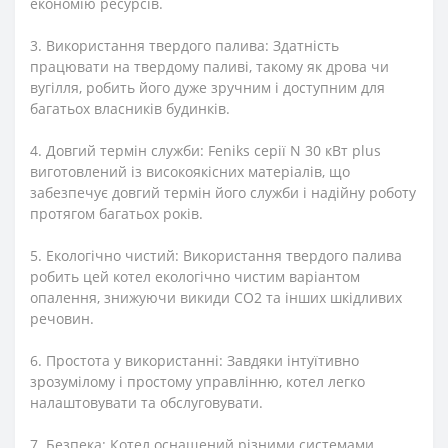
економію ресурсів.
3. Використання твердого палива: Здатність
працювати на твердому паливі, такому як дрова чи
вугілля, робить його дуже зручним і доступним для
багатьох власників будинків.
4. Довгий термін служби: Feniks серії N 30 кВт plus
виготовлений із високоякісних матеріалів, що
забезпечує довгий термін його служби і надійну роботу
протягом багатьох років.
5. Екологічно чистий: Використання твердого палива
робить цей котел екологічно чистим варіантом
опалення, знижуючи викиди CO2 та інших шкідливих
речовин.
6. Простота у використанні: Завдяки інтуїтивно
зрозумілому і простому управлінню, котел легко
налаштовувати та обслуговувати.
7. Безпека: Котел оснащений різними системами