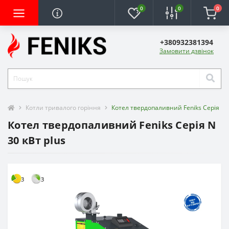
0
0
0
+380932381394
Замовити дзвінок
Котли тривалого горіння
Котел твердопаливний Feniks Серія N 3
Котел твердопаливний Feniks Серія N
30 кВт plus
3
3