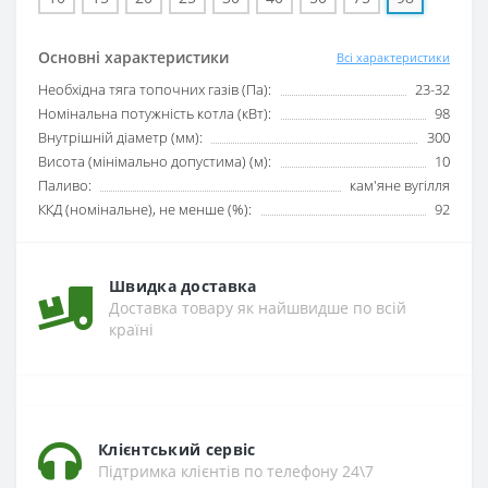
Основні характеристики
Всі характеристики
Необхідна тяга топочних газів (Па):
23-32
Номінальна потужність котла (кВт):
98
Внутрішній діаметр (мм):
300
Висота (мінімально допустима) (м):
10
Паливо:
кам'яне вугілля
ККД (номінальне), не менше (%):
92
Швидка доставка
Доставка товару як найшвидше по всій
країні
Клієнтський сервіс
Підтримка клієнтів по телефону 24\7