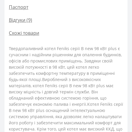
Паспорт
Відгуки (9)
Схожі товари
Твердопаливний котел Feniks серії B new 98 кВт plus є
сучасним і надійним рішенням для опалення будинків,
офісів або промислових приміщень. Завдяки своїй
високій потужності в 98 кВт, цей котел легко
забезпечить комфортну температуру в приміщенні
будь-якої площі.Вироблений з високоякісних
матеріалів, котел Feniks серії B new 98 кВт plus має
високу міцність і довгий термін служби. Він
обладнаний ефективною системою горіння, що
забезпечує економію палива і енергії.Котел Feniks серії
B new 98 кВт plus оснащений інтелектуальною
системою управління, яка дозволяє легко налаштувати
його роботу і забезпечити максимальний комфорт для
користувача. Крім того, цей котел має високий ККД, що