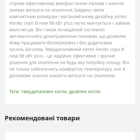
сприяє ефективному використанню палива і значно
знижує витрати на опалення.Завдяки своїм
компактним розмірам і ергономічному дизайну, котел
Feniks серії B new 98 кВт plus легко монтується і займає
мало місця. Він також оснащений системою
автоматичного дозаправлення паливом, що дозволяє
йому працювати безперервно і без додаткових
зусиль.Загалом, Твердопаливний котел Feniks серії B
new 98 кВт plus - це надійне, ефективне і зручне
рішення для опалення на будь-яку потрібну площу. Він
не тільки забезпечить комфортну температуру, але й
допоможе значно знизити витрати на опалення.
Теги:
твердопаливні котли
,
дров'яні котли
Рекомендовані товари