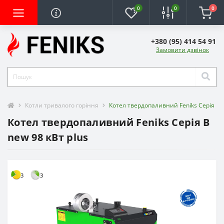
0
0
0
+380 (95) 414 54 91
Замовити дзвінок
Котли тривалого горіння
Котел твердопаливний Feniks Серія B n
Котел твердопаливний Feniks Серія B
new 98 кВт plus
3
3