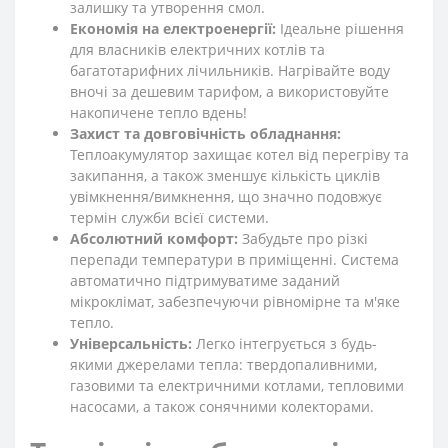
залишку та утворення смол.
Економія на електроенергії:
Ідеальне рішення
для власників електричних котлів та
багатотарифних лічильників. Нагрівайте воду
вночі за дешевим тарифом, а використовуйте
накопичене тепло вдень!
Захист та довговічність обладнання:
Теплоакумулятор захищає котел від перегріву та
закипання, а також зменшує кількість циклів
увімкнення/вимкнення, що значно подовжує
термін служби всієї системи.
Абсолютний комфорт:
Забудьте про різкі
перепади температури в приміщенні. Система
автоматично підтримуватиме заданий
мікроклімат, забезпечуючи рівномірне та м'яке
тепло.
Універсальність:
Легко інтегрується з будь-
якими джерелами тепла: твердопаливними,
газовими та електричними котлами, тепловими
насосами, а також сонячними колекторами.