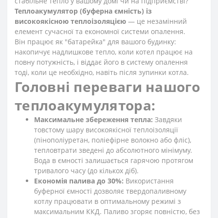
стабільне тепло у вашому домі чи на підприємстві?
Теплоакумулятор (буферна ємність) із
високоякісною теплоізоляцією
— це незамінний
елемент сучасної та економної системи опалення.
Він працює як "батарейка" для вашого будинку:
накопичує надлишкове тепло, коли котел працює на
повну потужність, і віддає його в систему опалення
тоді, коли це необхідно, навіть після зупинки котла.
Головні переваги нашого
теплоакумулятора:
Максимальне збереження тепла:
Завдяки
товстому шару високоякісної теплоізоляції
(пінополіуретан, поліефірне волокно або фліс),
тепловтрати зведені до абсолютного мінімуму.
Вода в ємності залишається гарячою протягом
тривалого часу (до кількох діб).
Економія палива до 30%:
Використання
буферної ємності дозволяє твердопаливному
котлу працювати в оптимальному режимі з
максимальним ККД. Паливо згоряє повністю, без