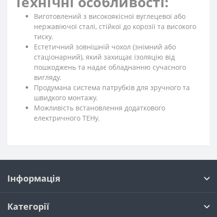
Технічні особливості:
Виготовлений з високоякісної вуглецевої або
нержавіючої сталі, стійкої до корозії та високого
тиску.
Естетичний зовнішній чохол (знімний або
стаціонарний), який захищає ізоляцію від
пошкоджень та надає обладнанню сучасного
вигляду.
Продумана система патрубків для зручного та
швидкого монтажу.
Можливість встановлення додаткового
електричного ТЕНу.
Інформація
Категорії