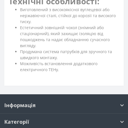
Технічні особливості:
Виготовлений з високоякісної вуглецевої або
нержавіючої сталі, стійкої до корозії та високого
тиску.
Естетичний зовнішній чохол (знімний або
стаціонарний), який захищає ізоляцію від
пошкоджень та надає обладнанню сучасного
вигляду.
Продумана система патрубків для зручного та
швидкого монтажу.
Можливість встановлення додаткового
електричного ТЕНу.
Інформація
Категорії