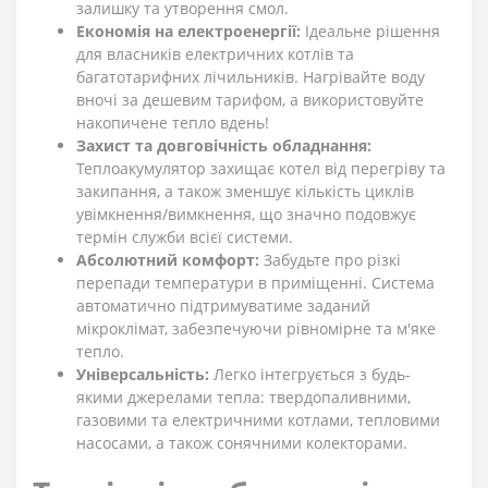
залишку та утворення смол.
Економія на електроенергії:
Ідеальне рішення
для власників електричних котлів та
багатотарифних лічильників. Нагрівайте воду
вночі за дешевим тарифом, а використовуйте
накопичене тепло вдень!
Захист та довговічність обладнання:
Теплоакумулятор захищає котел від перегріву та
закипання, а також зменшує кількість циклів
увімкнення/вимкнення, що значно подовжує
термін служби всієї системи.
Абсолютний комфорт:
Забудьте про різкі
перепади температури в приміщенні. Система
автоматично підтримуватиме заданий
мікроклімат, забезпечуючи рівномірне та м'яке
тепло.
Універсальність:
Легко інтегрується з будь-
якими джерелами тепла: твердопаливними,
газовими та електричними котлами, тепловими
насосами, а також сонячними колекторами.