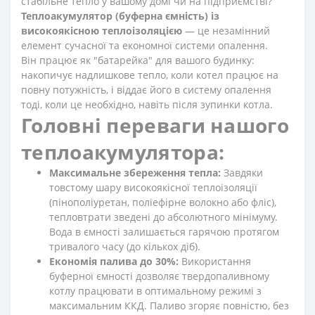
стабільне тепло у вашому домі чи на підприємстві?
Теплоакумулятор (буферна ємність) із
високоякісною теплоізоляцією
— це незамінний
елемент сучасної та економної системи опалення.
Він працює як "батарейка" для вашого будинку:
накопичує надлишкове тепло, коли котел працює на
повну потужність, і віддає його в систему опалення
тоді, коли це необхідно, навіть після зупинки котла.
Головні переваги нашого
теплоакумулятора:
Максимальне збереження тепла:
Завдяки
товстому шару високоякісної теплоізоляції
(пінополіуретан, поліефірне волокно або фліс),
тепловтрати зведені до абсолютного мінімуму.
Вода в ємності залишається гарячою протягом
тривалого часу (до кількох діб).
Економія палива до 30%:
Використання
буферної ємності дозволяє твердопаливному
котлу працювати в оптимальному режимі з
максимальним ККД. Паливо згоряє повністю, без