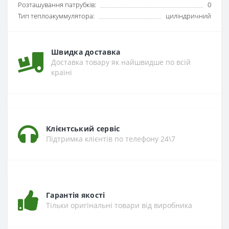
Розташування патрубків:
0
Тип теплоакуммулятора:
циліндричний
Швидка доставка
Доставка товару як найшвидше по всій
країні
Клієнтський сервіс
Підтримка клієнтів по телефону 24\7
Гарантія якості
Тільки оригінальні товари від виробника