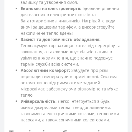
залишку та утворення смол.
Економія на електроенергії:
Ідеальне рішення
для власників електричних котлів та
багатотарифних лічильників. Нагрівайте воду
вночі за дешевим тарифом, а використовуйте
накопичене тепло вдень!
Захист та довговічність обладнання:
Теплоакумулятор захищає котел від перегріву та
закипання, а також зменшує кількість циклів
увімкнення/вимкнення, що значно подовжує
термін служби всієї системи.
Абсолютний комфорт:
Забудьте про різкі
перепади температури в приміщенні. Система
автоматично підтримуватиме заданий
мікроклімат, забезпечуючи рівномірне та м'яке
тепло.
Універсальність:
Легко інтегрується з будь-
якими джерелами тепла: твердопаливними,
газовими та електричними котлами, тепловими
насосами, а також сонячними колекторами.