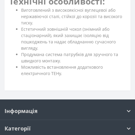
Технічні особливості:
Виготовлений з високоякісної вуглецевої або
нержавіючої сталі, стійкої до корозії та високого
тиску.
Естетичний зовнішній чохол (знімний або
стаціонарний), який захищає ізоляцію від
пошкоджень та надає обладнанню сучасного
вигляду.
Продумана система патрубків для зручного та
швидкого монтажу.
Можливість встановлення додаткового
електричного ТЕНу.
Інформація
Категорії