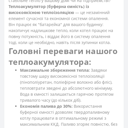
стабільне тепло у вашому домі чи на підприємстві?
Теплоакумулятор (буферна ємність) із
високоякісною теплоізоляцією
— це незамінний
елемент сучасної та економної системи опалення.
Він працює як "батарейка" для вашого будинку:
накопичує надлишкове тепло, коли котел працює на
повну потужність, і віддає його в систему опалення
тоді, коли це необхідно, навіть після зупинки котла.
Головні переваги нашого
теплоакумулятора:
Максимальне збереження тепла:
Завдяки
товстому шару високоякісної теплоізоляції
(пінополіуретан, поліефірне волокно або фліс),
тепловтрати зведені до абсолютного мінімуму.
Вода в ємності залишається гарячою протягом
тривалого часу (до кількох діб).
Економія палива до 30%:
Використання
буферної ємності дозволяє твердопаливному
котлу працювати в оптимальному режимі з
максимальним ККД. Паливо згоряє повністю, без