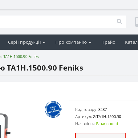
Серії продукції
Про компанію
Прайс
Катал
ю ТА1Н.1500.90 Feniks
ю ТА1Н.1500.90 Feniks
Код товару:
8287
Артикул:
G.ТA1H.1500.90
Наявність:
В наявності