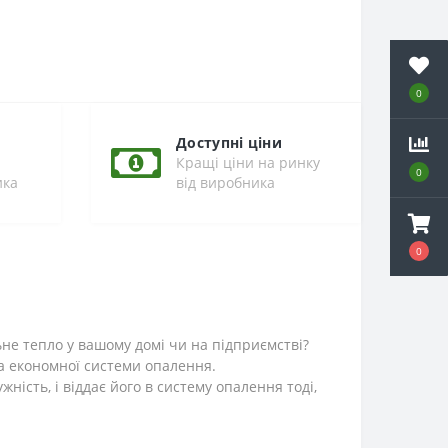
0
Доступні ціни
Кращі ціни на ринку
0
ика
від виробника
0
ьне тепло у вашому домі чи на підприємстві?
а економної системи опалення.
ість, і віддає його в систему опалення тоді,