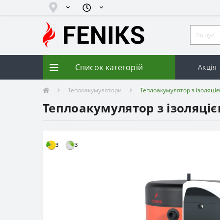
Список категорій
Акція
Теплоакумулятори
Теплоакумулятор з ізоляціє
Теплоакумулятор з ізоляціє
3
3