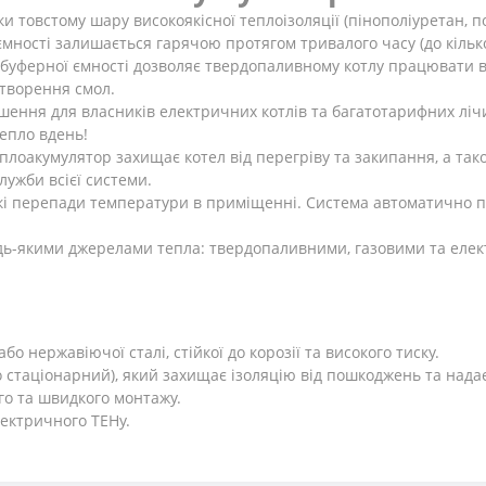
и товстому шару високоякісної теплоізоляції (пінополіуретан, п
ємності залишається гарячою протягом тривалого часу (до кілько
буферної ємності дозволяє твердопаливному котлу працювати 
утворення смол.
шення для власників електричних котлів та багатотарифних ліч
епло вдень!
плоакумулятор захищає котел від перегріву та закипання, а тако
ужби всієї системи.
кі перепади температури в приміщенні. Система автоматично п
удь-якими джерелами тепла: твердопаливними, газовими та еле
бо нержавіючої сталі, стійкої до корозії та високого тиску.
 стаціонарний), який захищає ізоляцію від пошкоджень та нада
го та швидкого монтажу.
ектричного ТЕНу.