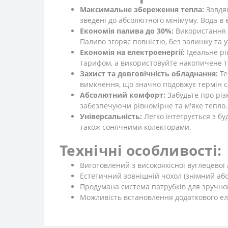
Максимальне збереження тепла:
Завдяк
зведені до абсолютного мінімуму. Вода в 
Економія палива до 30%:
Використання 
Паливо згоряє повністю, без залишку та 
Економія на електроенергії:
Ідеальне рі
тарифом, а використовуйте накопичене т
Захист та довговічність обладнання:
Те
вимкнення, що значно подовжує термін сл
Абсолютний комфорт:
Забудьте про різ
забезпечуючи рівномірне та м'яке тепло.
Універсальність:
Легко інтегрується з б
також сонячними колекторами.
Технічні особливості:
Виготовлений з високоякісної вуглецевої а
Естетичний зовнішній чохол (знімний або
Продумана система патрубків для зручно
Можливість встановлення додаткового ел