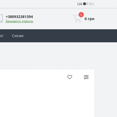
UA
RU
0
+380932381394
0 грн
Замовити дзвінок
ог
Схеми