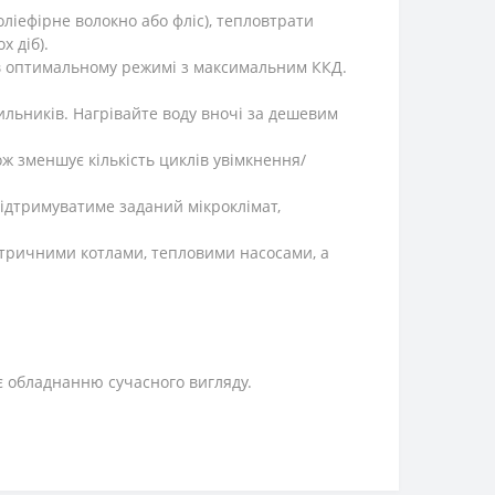
оліефірне волокно або фліс), тепловтрати
х діб).
в оптимальному режимі з максимальним ККД.
ильників. Нагрівайте воду вночі за дешевим
ж зменшує кількість циклів увімкнення/
ідтримуватиме заданий мікроклімат,
ктричними котлами, тепловими насосами, а
є обладнанню сучасного вигляду.