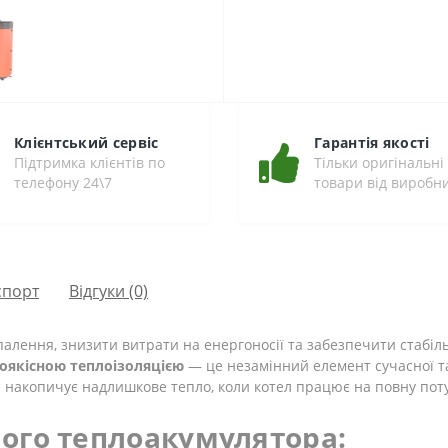
Клієнтський сервіс
Гарантія якості
Підтримка клієнтів по
Тільки оригінальні
телефону 24\7
товари від виробн
спорт
Відгуки (0)
алення, знизити витрати на енергоносії та забезпечити стабіл
коякісною теплоізоляцією
— це незамінний елемент сучасної т
 накопичує надлишкове тепло, коли котел працює на повну потужн
ого теплоакумулятора: