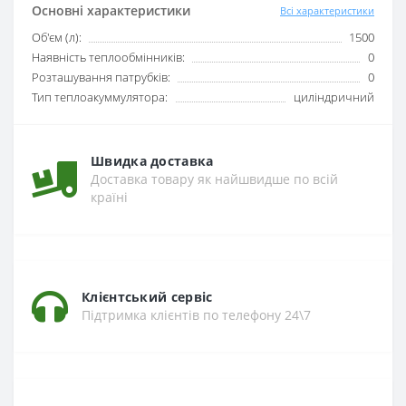
Основні характеристики
Всі характеристики
Об'єм (л):
1500
Наявність теплообмінників:
0
Розташування патрубків:
0
Тип теплоакуммулятора:
циліндричний
Швидка доставка
Доставка товару як найшвидше по всій
країні
Клієнтський сервіс
Підтримка клієнтів по телефону 24\7