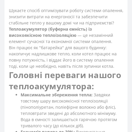
Шукаєте спосіб оптимізувати роботу системи опалення,
знизити витрати на енергоносії та забезпечити
стабільне тепло у вашому домі чи на підприємстві?
Теплоакумулятор (буферна ємність) із
високоякісною теплоізоляцією
— це незамінний
елемент сучасної та економної системи опалення.
Він працює як "батарейка" для вашого будинку:
накопичує надлишкове тепло, коли котел працює на
повну потужність, і віддає його в систему опалення
тоді, коли це необхідно, навіть після зупинки котла.
Головні переваги нашого
теплоакумулятора:
Максимальне збереження тепла:
Завдяки
товстому шару високоякісної теплоізоляції
(пінополіуретан, поліефірне волокно або фліс),
тепловтрати зведені до абсолютного мінімуму.
Вода в ємності залишається гарячою протягом
тривалого часу (до кількох діб).
Економія палива до 30%:
Використання