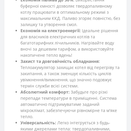
буферної ємності дозволяє твердопаливному
котлу працювати в оптимальному режимі з
максимальним ККД. Паливо згоряє повністю, без
залишку та утворення смол.
Економія на електроенергії:
Ідеальне рішення
для власників електричних котлів та
багатотарифних лічильників. Нагрівайте воду
вночі за дешевим тарифом, а використовуйте
накопичене тепло вдень!
Захист та довговічність обладнання:
Теплоакумулятор захищає котел від перегріву та
закипання, а також зменшує кількість циклів
увімкнення/вимкнення, що значно подовжує
термін служби всієї системи.
Абсолютний комфорт:
Забудьте про різкі
перепади температури в приміщенні. Система
автоматично підтримуватиме заданий
мікроклімат, забезпечуючи рівномірне та м'яке
тепло.
Універсальність:
Легко інтегрується з будь-
якими джерелами тепла: твердопаливними,