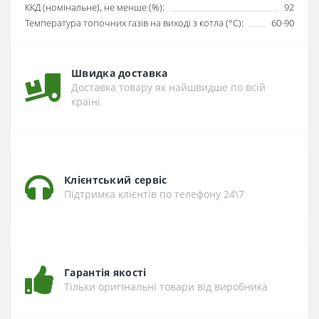
ККД (номінальне), не менше (%):
92
Температура топочних газів на виході з котла (°C):
60-90
Швидка доставка
Доставка товару як найшвидше по всій
країні
Клієнтський сервіс
Підтримка клієнтів по телефону 24\7
Гарантія якості
Тільки оригінальні товари від виробника