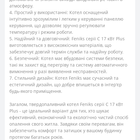
атмосферу.
4. Простий у використанні: Котел оснащений
інтуїтивно зрозумілим і легким у керуванні панеллю
керування, що дозволяє зручно регулювати
температуру і режим роботи.
5. Надійний та довговічний: Feniks серії C 17 кВт Plus
виготовляється з високоякісних матеріалів, що
забезпечує довгий термін служби та надійну роботу.
6. Безпечний: Котел має вбудовані системи безпеки,
такі як захист від перегріву та систему автоматичного
вимкнення у разі виявлення несправностей.
7. Стильний дизайн: Котел Feniks має сучасний та
естетичний дизайн, що добре впишеться в інтер'єр
будь-якого приміщення.
Загалом, твердопаливний котел Feniks серії C 17 кВт
Plus - це ідеальний варіант для тих, хто шукає
ефективний, економічний та екологічно чистий спосіб
опалення свого житла. Завдяки своїм перевагам, він
забезпечить комфорт та затишок у вашому будинку
протягом багатьох років.