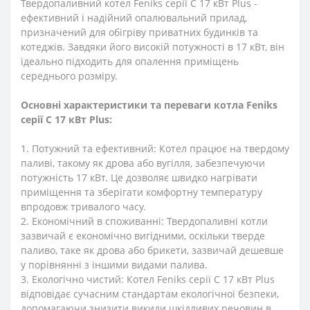
Твердопаливний котел Feniks серії C 17 кВт Plus -
ефективний і надійний опалювальний прилад,
призначений для обігріву приватних будинків та
котеджів. Завдяки його високій потужності в 17 кВт, він
ідеально підходить для опалення приміщень
середнього розміру.
Основні характеристики та переваги котла Feniks
серії C 17 кВт Plus:
1. Потужний та ефективний: Котел працює на твердому
паливі, такому як дрова або вугілля, забезпечуючи
потужність 17 кВт. Це дозволяє швидко нагрівати
приміщення та зберігати комфортну температуру
впродовж тривалого часу.
2. Економічний в споживанні: Твердопаливні котли
зазвичай є економічно вигідними, оскільки тверде
паливо, таке як дрова або брикети, зазвичай дешевше
у порівнянні з іншими видами палива.
3. Екологічно чистий: Котел Feniks серії C 17 кВт Plus
відповідає сучасним стандартам екологічної безпеки,
допомагаючи знизити викиди шкідливих речовин в