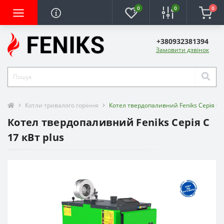
0
0
0
+380932381394
Замовити дзвінок
Котли тривалого горіння
Котел твердопаливний Feniks Серія C 1
Котел твердопаливний Feniks Серія C
17 кВт plus