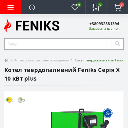
0
0
0
+380932381394
Замовити дзвінок
Котли з автоматичною подачою
Котел твердопаливний Feniks Се
Котел твердопаливний Feniks Серія X
10 кВт plus
3
3