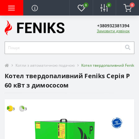
0
0
0
+380932381394
Замовити дзвінок
Котли з автоматичною подачою
Котел твердопаливний Feniks С
Котел твердопаливний Feniks Серія P
60 кВт з димососом
3
3