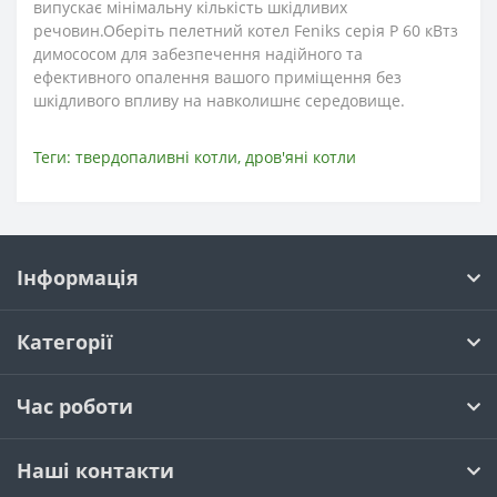
випускає мінімальну кількість шкідливих
речовин.Оберіть пелетний котел Feniks серія P 60 кВтз
димососом для забезпечення надійного та
ефективного опалення вашого приміщення без
шкідливого впливу на навколишнє середовище.
Теги:
твердопаливні котли
,
дров'яні котли
Інформація
Категорії
Час роботи
Наші контакти