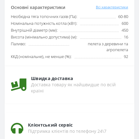
Основні характеристики
Всі характеристики
Необхідна тяга топочних газів (Па):
60-80
Номінальна потужність котла (кВт):
600
Внутрішній діаметр (мм):
450
Висота (мінімально допустима) (м):
16
Паливо:
пелета з деревини та
агропелета
ККД (номінальне), не менше (%):
92
Швидка доставка
Доставка товару як найшвидше по всій
країні
Клієнтський сервіс
Підтримка клієнтів по телефону 24\7