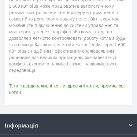
L 600 кВт plus може працювати в автоматичному
режимі, контролюючи температуру в приміщенні і
самостійно регулюючи подачу пелет. Він також має
можливість підключення до системи управління та
моніторингу через смартфон або комп'ютер, що
дозволяє з легкістю контролювати роботу котла з будь-
якого місця.Загалом, пелетний котел Feniks серія L 600
кВт plus є надійним і ефективним опалювальним
рішенням для великих приміщень, яке забезпечує
комфорт, економію палива і захист навколишнього
середовища.
Теги:
твердопаливні котли
,
дров'яні котли
,
промислові
котли
Інформація