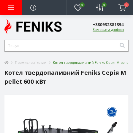
0
0
0
+380932381394
Замовити дзвінок
Промислові котли
Котел твердопаливний Feniks Серія M pellet 6
Котел твердопаливний Feniks Серія M
pellet 600 кВт