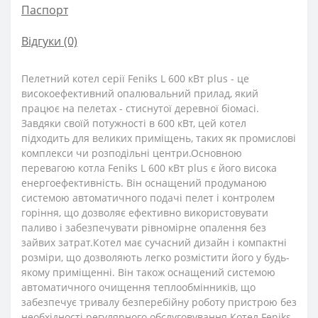
Паспорт
Відгуки (0)
Пелетний котел серії Feniks L 600 кВт plus - це
високоефективний опалювальний прилад, який
працює на пелетах - стиснутої деревної біомасі.
Завдяки своїй потужності в 600 кВт, цей котел
підходить для великих приміщень, таких як промислові
комплекси чи розподільні центри.Основною
перевагою котла Feniks L 600 кВт plus є його висока
енергоефективність. Він оснащений продуманою
системою автоматичного подачі пелет і контролем
горіння, що дозволяє ефективно використовувати
паливо і забезпечувати рівномірне опалення без
зайвих затрат.Котел має сучасний дизайн і компактні
розміри, що дозволяють легко розмістити його у будь-
якому приміщенні. Він також оснащений системою
автоматичного очищення теплообмінників, що
забезпечує тривалу безперебійну роботу пристрою без
необхідності регулярного обслуговування.Котел Feniks