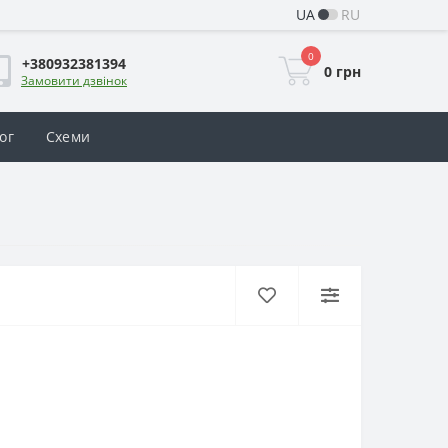
UA
RU
0
+380932381394
0 грн
Замовити дзвінок
ог
Схеми