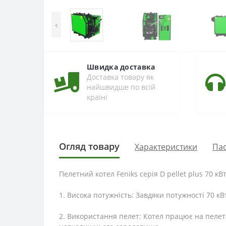
‹
Швидка доставка
Доставка товару як
найшвидше по всій
країні
Огляд товару
Характеристики
Па
Пелетний котел Feniks серія D pellet plus 70 к
1. Висока потужність: Завдяки потужності 70 к
2. Використання пелет: Котел працює на пелета