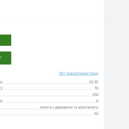
Т
Всі характеристики
):
23-35
):
70
250
):
6
пелета з деревини та агропелета
92