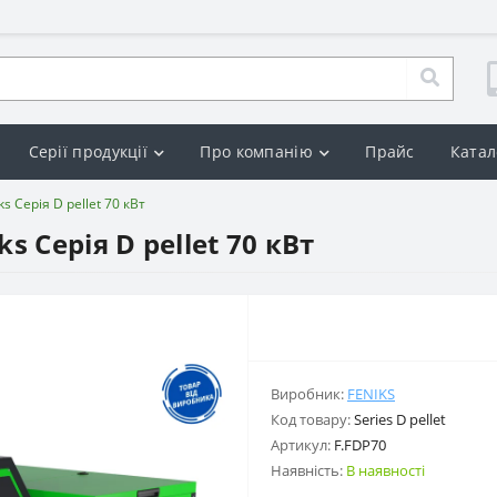
Серії продукції
Про компанію
Прайс
Катал
 Серія D pellet 70 кВт
 Серія D pellet 70 кВт
Виробник:
FENIKS
Код товару:
Series D pellet
Артикул:
F.FDP70
Наявність:
В наявності