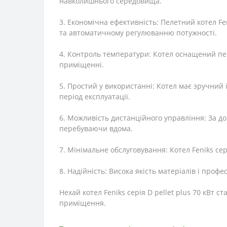
навколишнього середовища.
3. Економічна ефективність: Пелетний котел F
та автоматичному регулюванню потужності.
4. Контроль температури: Котел оснащений пе
приміщенні.
5. Простий у використанні: Котел має зручний
період експлуатації.
6. Можливість дистанційного управління: За до
перебуваючи вдома.
7. Мінімальне обслуговування: Котел Feniks се
8. Надійність: Висока якість матеріалів і про
Нехай котел Feniks серія D pellet plus 70 кВт
приміщення.