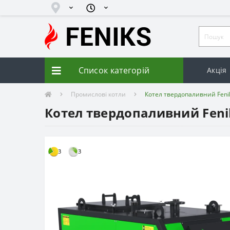
Список категорій
Акція
Промислові котли
Котел твердопаливний Feniks
Котел твердопаливний Feniks
3
3