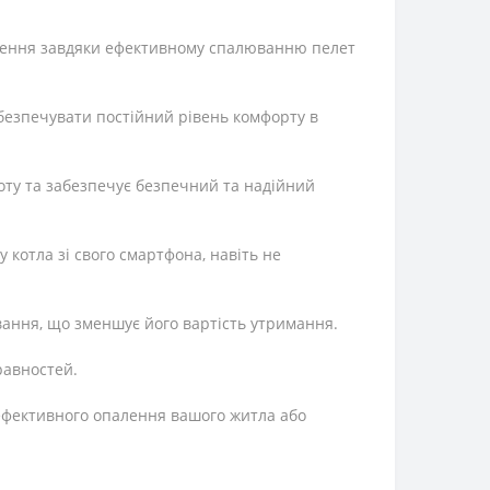
палення завдяки ефективному спалюванню пелет
безпечувати постійний рівень комфорту в
оту та забезпечує безпечний та надійний
котла зі свого смартфона, навіть не
ування, що зменшує його вартість утримання.
равностей.
і ефективного опалення вашого житла або