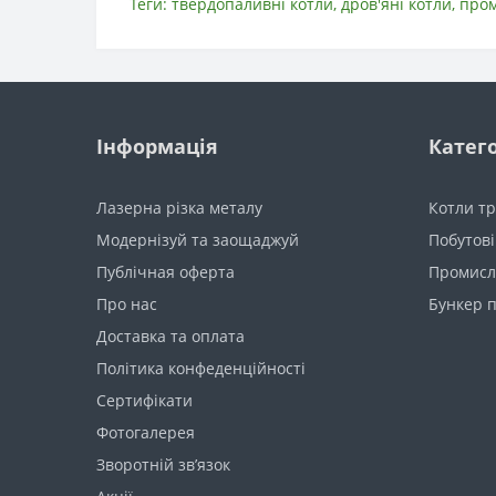
Теги:
твердопаливні котли
,
дров'яні котли
,
пром
Інформація
Катего
Лазерна різка металу
Котли тр
Модернізуй та заощаджуй
Побутові
Публічная оферта
Промисл
Про нас
Бункер п
Доставка та оплата
Політика конфеденційності
Сертифікати
Фотогалерея
Зворотній зв’язок