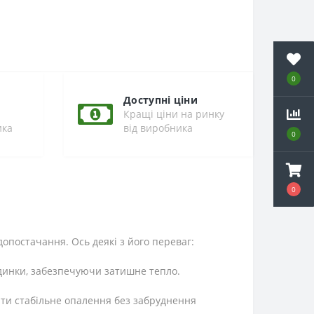
0
Доступні ціни
Кращі ціни на ринку
ика
від виробника
0
0
допостачання. Ось деякі з його переваг:
удинки, забезпечуючи затишне тепло.
чити стабільне опалення без забруднення