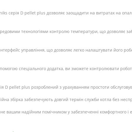
eniks серія D pellet plus дозволяє заощадити на витратах на о
редовими технологіями контролю температури, що дозволяє за
 інтерфейс управління, що дозволяє легко налаштувати його роб
помогою спеціального додатка, ви зможете контролювати роботу 
рія D pellet plus розроблений з урахуванням простоти обслугов
фесійна збірка забезпечують довгий термін служби котла без несп
 стане вашим надійним помічником у забезпеченні комфортного 