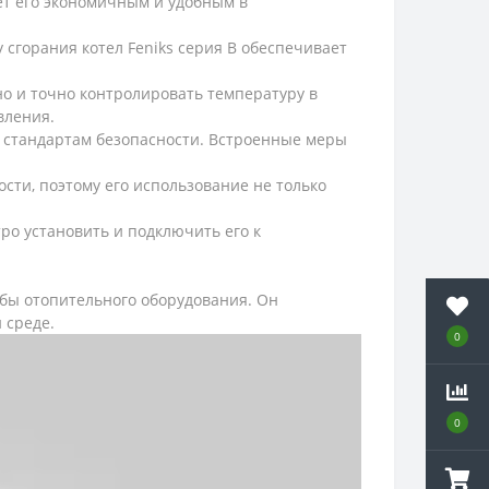
ает его экономичным и удобным в
сгорания котел Feniks серия B обеспечивает
о и точно контролировать температуру в
вления.
м стандартам безопасности. Встроенные меры
сти, поэтому его использование не только
ро установить и подключить его к
ужбы отопительного оборудования. Он
 среде.
0
0