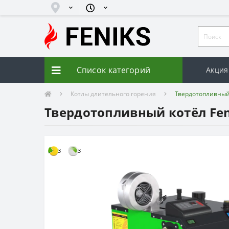
Список категорий
Акция
Котлы длительного горения
Твердотопливный к
Твердотопливный котёл Feni
3
3