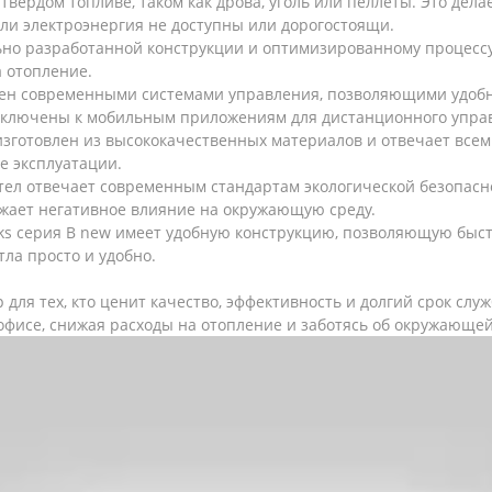
твердом топливе, таком как дрова, уголь или пеллеты. Это дел
 или электроэнергия не доступны или дорогостоящи.
ьно разработанной конструкции и оптимизированному процессу 
а отопление.
щен современными системами управления, позволяющими удобн
дключены к мобильным приложениям для дистанционного упра
 изготовлен из высококачественных материалов и отвечает все
е эксплуатации.
ел отвечает современным стандартам экологической безопасно
ижает негативное влияние на окружающую среду.
niks серия B new имеет удобную конструкцию, позволяющую быст
ла просто и удобно.
р для тех, кто ценит качество, эффективность и долгий срок сл
офисе, снижая расходы на отопление и заботясь об окружающей