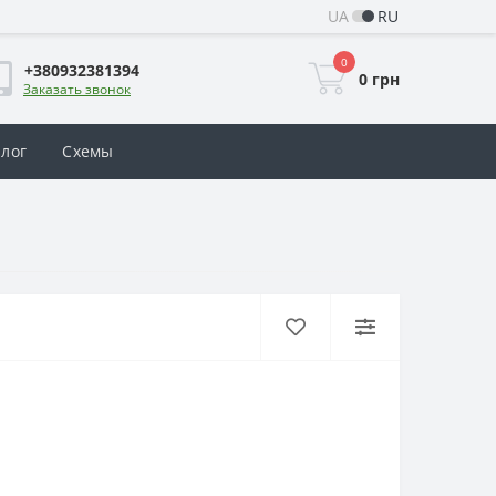
UA
RU
0
+380932381394
0 грн
Заказать звонок
алог
Схемы