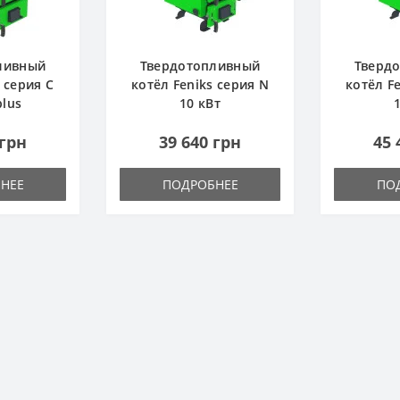
ливный
Твердотопливный
Тверд
 серия C
котёл Feniks серия N
котёл F
plus
10 кВт
 грн
39 640 грн
45 
НЕЕ
ПОДРОБНЕЕ
ПО