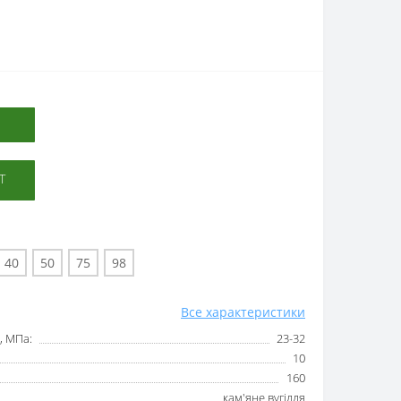
Т
40
50
75
98
Все характеристики
, МПа:
23-32
10
160
кам'яне вугілля