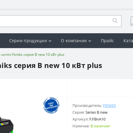
Серии продукции
О компании
Прайс
Кат
отёл Feniks серия B new 10 кВт plus
ks серия B new 10 кВт plus
Производитель:
FENIKS
Серия:
Series B new
Артикул:
F.FBnА10
Наличие:
В наличии